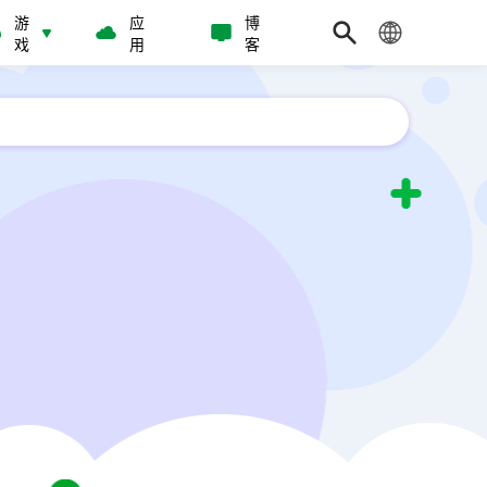
游
应
博
戏
用
客