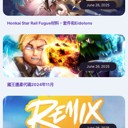
June 26, 2025
Honkai Star Rail Fugue材料，套件和Eidolons
June 26, 2025
國王遺產代碼2024年11月
June 26, 2025