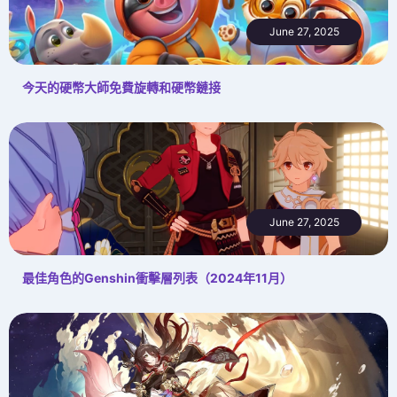
June 27, 2025
今天的硬幣大師免費旋轉和硬幣鏈接
June 27, 2025
最佳角色的Genshin衝擊層列表（2024年11月）