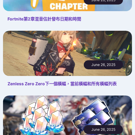
Fortnite第2章混音估計發布日期和時間
June 26, 2025
Zenless Zero Zero下一個橫幅，當前橫幅和所有橫幅列表
June 26, 2025