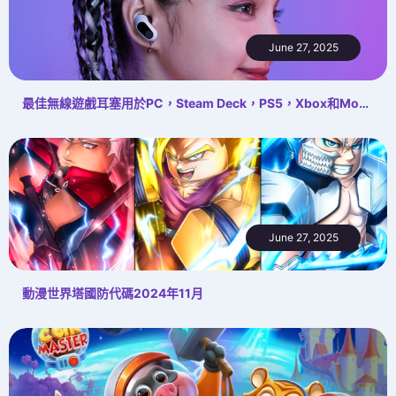
June 27, 2025
最佳無線遊戲耳塞用於PC，Steam Deck，PS5，Xbox和Mobil
e 2024
June 27, 2025
動漫世界塔國防代碼2024年11月