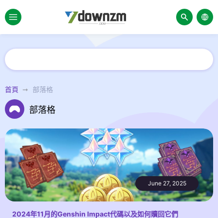
首頁
部落格
部落格
June 27, 2025
2024年11月的Genshin Impact代碼以及如何贖回它們