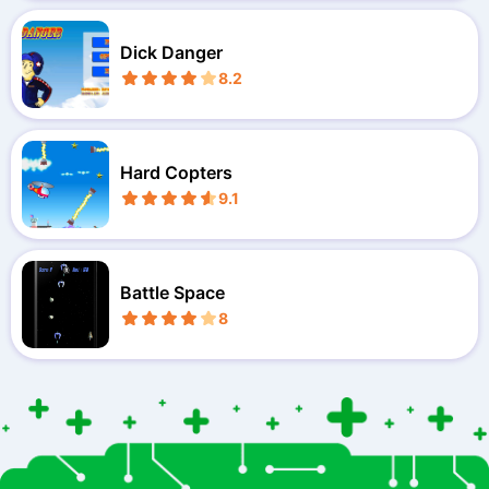
Dick Danger
8.2
Hard Copters
9.1
Battle Space
8