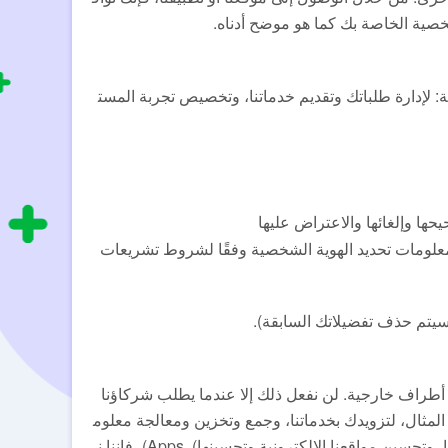
صية الخاصة بك كما هو موضح أدناه.
PII) التي نجمعها بالطرق التالية: لإدارة طلباتك وتقديم خدماتنا، وتخصيص تجربة المست
ا وإلغائها والاعتراض عليها
لومات تحديد الهوية الشخصية وفقًا لشروط تشريعات
(سيتم حذف تفضيلاتك السابقة).
ى أطراف خارجية. لن نفعل ذلك إلا عندما يطلب شركاؤنا
المثال، لتزويدك بخدماتنا، وجمع وتخزين ومعالجة معلوم
ات تحديد الهوية الشخصية الخاصة بك، واختيار الإعلانات ذات الصلة وتقديمها، وتحسين مواقعنا الإلكترونية وتحسينها). Apps)، فإننا ن