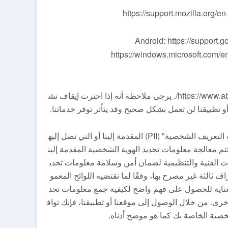
لمزيد من المعلومات حول كيفية القيام بذلك، يرجى زيارة https://www.aboutcookies.org/. يرجى ملاحظة أنه إذا اخترت إيقاف تش
 تطبيقنا لن تعمل بشكل صحيح وقد يتأثر توفر خدماتنا.
تحكم سياسة الخصوصية وملفات تعريف الارتباط هذه معالجتنا لـ "معلومات التعريف الشخصية" (PII) المقدمة إلينا أو التي نصل إليه
م معالجة معلومات تحديد الهوية الشخصية المقدمة إلين
ءات الفنية والتنظيمية لضمان أمن وسلامة معلومات تحدي
ف ثالثة غير مصرح بها، وفقًا لما تقتضيه اللوائح المعمو
بعناية للحصول على فهم واضح لكيفية جمع معلومات تحد
أخرى. من خلال الوصول إلى موقعنا أو تطبيقنا، فإنك تواف
صية الخاصة بك كما هو موضح أدناه.