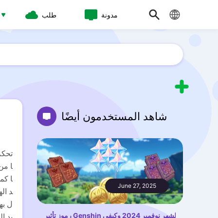
مدونة
طلب
شاهد المستخدمون أيضًا
ا من
ا كم
June 27, 2025
د ال
ل به
يد ا
رموز تأثير Genshin لشهر نوفمبر 2024 وكيفي