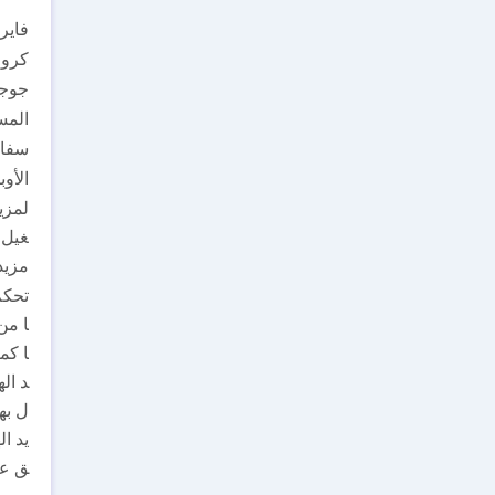
فايرفوكس: s-website-preferences
كروم: .com/chrome/answer/95647?hl=ar
جوجل كروم لنظ
المستكشف: ge-cookies#ie=ie-11
سفاري: m/en-gb/HT201265
الأوبرا: dows/11.60/en/cookies.html
غيل 
مزيد
ا من
ا كم
د ال
ل به
يد ا
ق عل