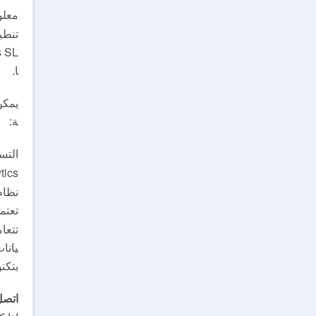
معلوم
ا.
يمكن
ة:
التسجيل و
Google Analytics وملفات
تعتم
تتعا
يانا
بتكن
اتصل