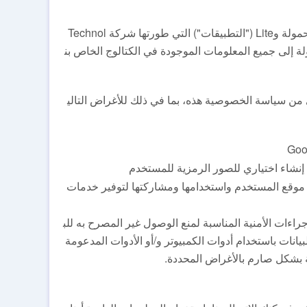
تنطبق سياسة الخصوصية هذه على استخدامك لتطبيقات برامج الأجهزة المحمولة وLite ("التطبيقات") التي طورتها شركة Technol
 يسمح لك بالوصول بسهولة إلى جميع المعلومات الموجودة في الكتالوج الخاص بن
ن سياسة الخصوصية هذه، بما في ذلك للأغراض التالي
ق أحيانًا بجمع بيانات موقع المستخدم واستخدامها ومشاركتها لتوفير خدمات
اءات الأمنية المناسبة لمنع الوصول غير المصرح به للب
بيانات باستخدام أدوات الكمبيوتر و/أو الأدوات المدعومة
طة بشكل صارم بالأغراض المحددة.