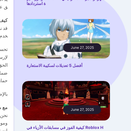
ة استردادها
ق عل
كيف 
خدم،
June 27, 2025
تحسي
لإرس
الحق
أفضل 5 تعديلات لسكيبة الاستعارة
ضمان
حماية
بالإ
مع م
June 27, 2025
نحن 
ومور
كيفية الفوز في مسابقات الأزياء في Roblox H