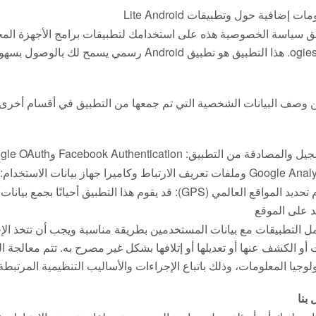
ات إضافية حول وتطبيقات Lite Android
ogies SL. هذا التطبيق هو تطبيق Android رسمي
 وصف البيانات الشخصية التي تم جمعها من التطبيق في أقسام أخرى م
المصادقة من التطبيق: Facebook Authentication وGoogle OAuth
 تعريف الارتباط وكاميرا جهاز بيانات الاستخدام: إنشاء اختياري للصور الرمزية للمستخدم
نظام تحديد المواقع العالمي (GPS): قد يقوم هذا التطبي
د على الموقع
مل التطبيقات مع بيانات المستخدمين بطريقة مناسبة ويجب أن تتخذ الإجر
ت أو الكشف عنها أو تعديلها أو إتلافها بشكل غير مصرح به. تتم معالجة ال
ولوجيا المعلومات، وذلك باتباع الإجراءات والأساليب التنظيمية المرتب
 بنا