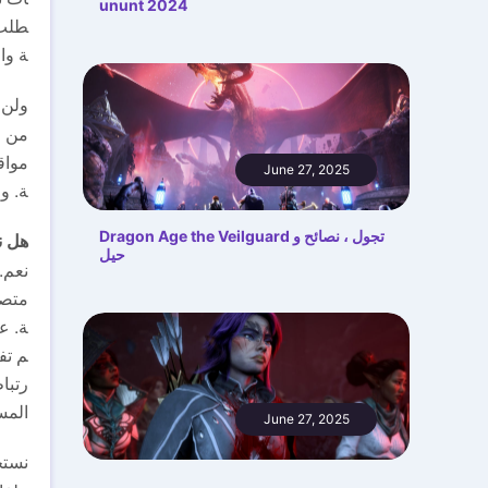
ununt 2024
طلب 
ة وال
ولن 
من و
مواق
June 27, 2025
ة. و
Dragon Age the Veilguard تجول ، نصائح و
هل ن
حيل
نعم.
متصف
ة. ع
م تف
رتبا
المس
June 27, 2025
نستخ