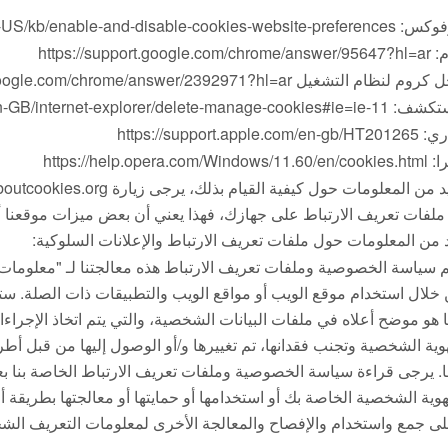
https://support.mozilla.org/en-US/kb/enable-and-disable-cookie
https://support.google
ام التشغيل Android: https://support.google.com/chrome/answer/2392971?hl=ar
https://windows.microsoft.com/en-GB/internet-explorer/delete-mana
https://support.apple.co
https://help.opera.com/Win
ملفات تعريف الارتباط على جهازك، فهذا يعني أن بعض ميزات موقعنا أو
 من المعلومات حول ملفات تعريف الارتباط والإعلانات السلوكية:
 خلال استخدام موقع الويب أو مواقع الويب والتطبيقات ذات الصلة. ستت
ا هو موضح أعلاه في ملفات البيانات الشخصية، والتي يتم اتخاذ الإجرا
هوية الشخصية وتجنب فقدانها، تم تغييرها و/أو الوصول إليها من قبل أطرا
ا. يرجى قراءة سياسة الخصوصية وملفات تعريف الارتباط الخاصة بنا 
لهوية الشخصية الخاصة بك أو استخدامها أو حمايتها أو معالجتها بطريقة 
ى جمع واستخدام والإفصاح والمعالجة الأخرى لمعلومات التعريف الشخ