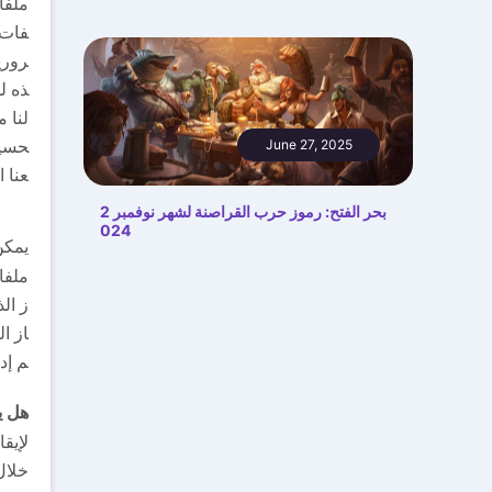
ملفا
فات 
روري
ذه ل
لنا م
حسين
June 27, 2025
عنا ا
بحر الفتح: رموز حرب القراصنة لشهر نوفمبر 2
024
يمكن
ملفا
ز ال
از ا
م إد
هل ي
لإيق
خلال