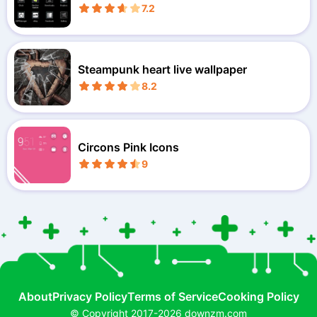
7.2
Steampunk heart live wallpaper
8.2
Circons Pink Icons
9
About
Privacy Policy
Terms of Service
Cooking Policy
© Copyright 2017-2026 downzm.com