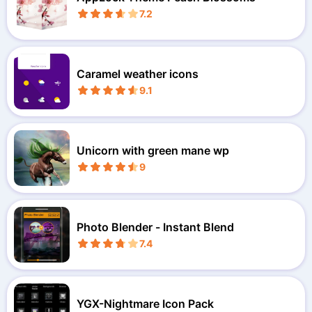
7.2
Caramel weather icons
9.1
Unicorn with green mane wp
9
Photo Blender - Instant Blend
7.4
YGX-Nightmare Icon Pack