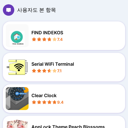
사용자도 본 항목
FIND INDEKOS
7.4
Serial WiFi Terminal
7.1
Clear Clock
9.4
AppLock Theme Peach Blossoms