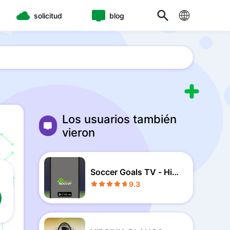
solicitud
blog
Los usuarios también
vieron
Soccer Goals TV - High
lights
9.3