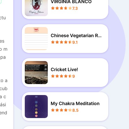
VIRGINIA BLANCO
7.3
ctu
Chinese Vegetarian Re
es
cipes
9.1
so m
 pa
Cricket Live!
9
to a
scub
a c
My Chakra Meditation
ási
8.5
iend