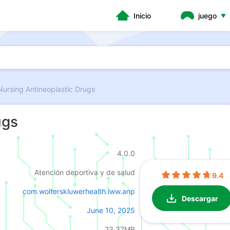
Inicio
juego
Nursing Antineoplastic Drugs
ugs
4.0.0
Atención deportiva y de salud
9.4
com.wolterskluwerhealth.lww.anp
Descargar
June 10, 2025
23.37MB