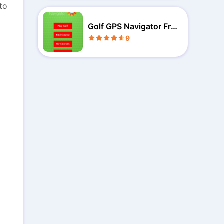
to
Golf GPS Navigator Fre
e Trial
9