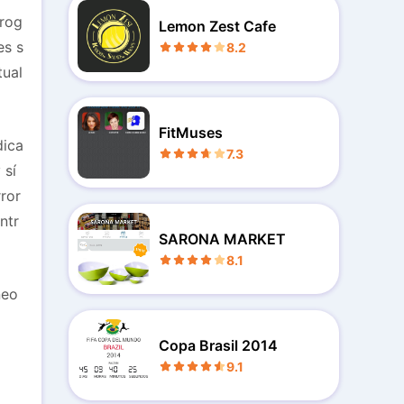
drog
Lemon Zest Cafe
es s
8.2
tual
FitMuses
dica
7.3
 sí
ror
ntr
SARONA MARKET
8.1
neo
Copa Brasil 2014
9.1