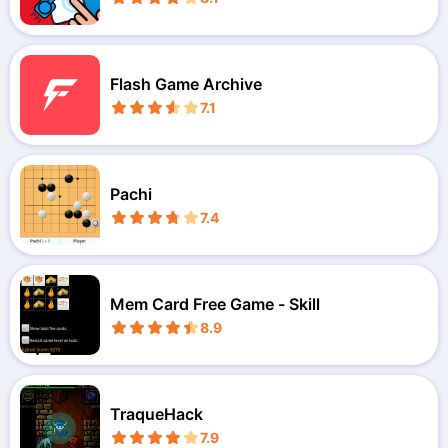
Flash Game Archive
7.1
Pachi
7.4
Mem Card Free Game - Skill
8.9
TraqueHack
7.9